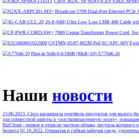
Cisco 3825C SP SERVICES S382CSPSK
Broadcom 5709 Dual-Port Ethernet PCI
20-ft (6M) Ultra Low Loss LMR 400 Cable 
7900 Серия Transformer Power Cord, 
GSTMN,65/87-862M,Ped,SC/APC,60V,Fwd 
Plug-in Spltr,0.6/18dB (Mult=10) A77046.10
Наши
новости
23.06.2023. Cisco расширила портфель продуктов для малого б
для совместной работы в «посткомпьютерную эпоху», повыша
BizCloud - первое в отрасли частное облако, ресурсы которого 
бизнеса
01.10.2022. Открытая и гибкая рабочая среда, удален