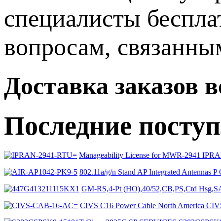
специалисты беспла
вопросам, связанн
Доставка заказов 
Последние посту
Manageability License for MWR-2941 IP
802.11a/g/n Stand AP Integrated Antennas 
GM-RS,4-Pt (HO),40/52,CB,PS,Ctd Hsg
CIVS C16 Power Cable North America C