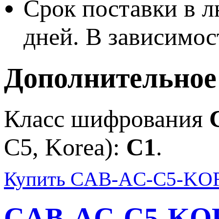
Срок поставки в л
дней. В зависимос
Дополнительное
Класс шифрования
C5, Korea):
C1
.
Купить CAB-AC-C5-KOR=
CAB-AC-C5-KO