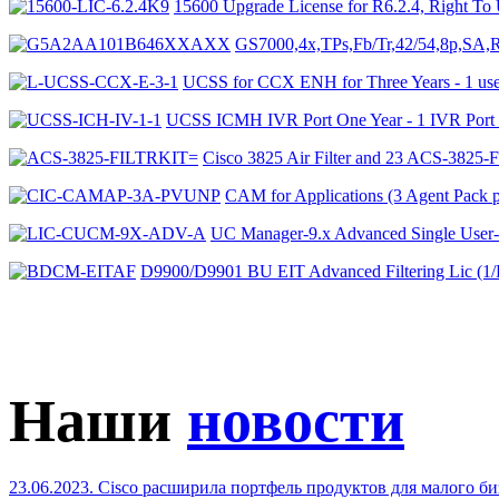
15600 Upgrade License for R6.2.4, Right To
GS7000,4x,TPs,Fb/Tr,42/54,8p,S
UCSS for CCX ENH for Three Years - 1 u
UCSS ICMH IVR Port One Year - 1 IVR Por
Cisco 3825 Air Filter and 23 ACS-3825
CAM for Applications (3 Agent Pa
UC Manager-9.x Advanced Single U
D9900/D9901 BU EIT Advanced Filtering Lic
Наши
новости
23.06.2023. Cisco расширила портфель продуктов для малого б