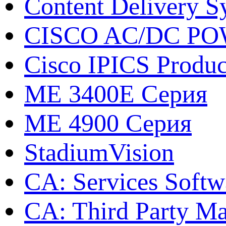
Content Delivery S
CISCO AC/DC P
Cisco IPICS Produc
ME 3400E Серия
ME 4900 Серия
StadiumVision
CA: Services Softw
CA: Third Party Ma