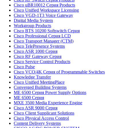
Cisco uBR10012 Серия Products
Cisco Unified Workspace Licensing
Cisco VGD-1T3 Voice Gateway
Digital Media System
Workgroup Products
Cisco BTS 10200 Softswitch Серия
Cisco Professional Серия LCD
Cisco Transport Manager (CTM)
Cisco TelePresence Systems
Cisco ASR 1000 Серия
Cisco RF Gateway Серия
Cisco Service Control Products
Cisco Pulse
Cisco VCO/4K Серия of Programmable Switches
Knowledge Transfer
Cisco Unified MeetingPlace
Converged Building Systems
ME 6500 Серия Power Supply Options
ME 6500 Серия
MXE 3500 Media Experience Engine
Cisco ASR 9000 Серия
Cisco Client Supplicant Solutions
Cisco Physical Access Control
Content Delivery Systems