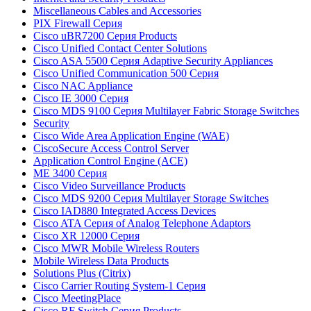
Miscellaneous Cables and Accessories
PIX Firewall Серия
Cisco uBR7200 Серия Products
Cisco Unified Contact Center Solutions
Cisco ASA 5500 Серия Adaptive Security Appliances
Cisco Unified Communication 500 Серия
Cisco NAC Appliance
Cisco IE 3000 Серия
Cisco MDS 9100 Серия Multilayer Fabric Storage Switches
Security
Cisco Wide Area Application Engine (WAE)
CiscoSecure Access Control Server
Application Control Engine (ACE)
ME 3400 Серия
Cisco Video Surveillance Products
Cisco MDS 9200 Серия Multilayer Storage Switches
Cisco IAD880 Integrated Access Devices
Cisco ATA Серия of Analog Telephone Adaptors
Cisco XR 12000 Серия
Cisco MWR Mobile Wireless Routers
Mobile Wireless Data Products
Solutions Plus (Citrix)
Cisco Carrier Routing System-1 Серия
Cisco MeetingPlace
Cisco RF Switch Серия Products