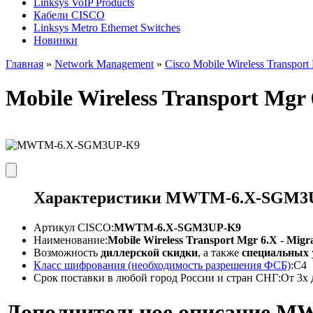
Linksys VoIP Products
Кабели CISCO
Linksys Metro Ethernet Switches
Новинки
Главная
»
Network Management
»
Cisco Mobile Wireless Transport
Mobile Wireless Transport M
Характеристики
MWTM-6.X-SGM3
Артикул CISCO:
MWTM-6.X-SGM3UP-K9
Наименование:
Mobile Wireless Transport Mgr 6.X - Migr
Возможность
диллерской скидки
, а также
специальных
Класс шифрования (необходимость разрешения ФСБ)
:
C4
Срок поставки в любой город России и стран СНГ:
От 3х 
Дополнительное описание
MW