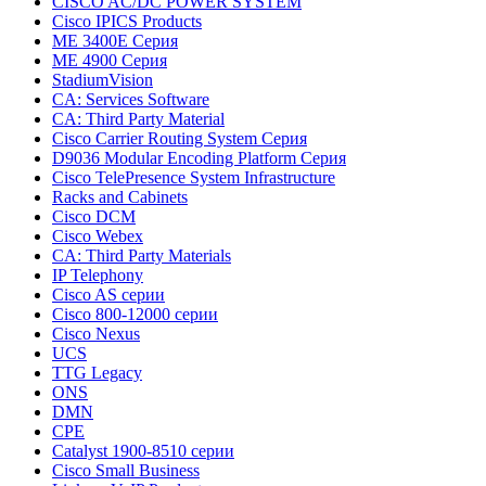
CISCO AC/DC POWER SYSTEM
Cisco IPICS Products
ME 3400E Серия
ME 4900 Серия
StadiumVision
CA: Services Software
CA: Third Party Material
Cisco Carrier Routing System Серия
D9036 Modular Encoding Platform Серия
Cisco TelePresence System Infrastructure
Racks and Cabinets
Cisco DCM
Cisco Webex
CA: Third Party Materials
IP Telephony
Cisco AS серии
Cisco 800-12000 серии
Cisco Nexus
UCS
TTG Legacy
ONS
DMN
CPE
Catalyst 1900-8510 серии
Cisco Small Business