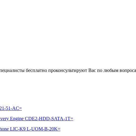
 специалисты бесплатно проконсультируют Вас по любым вопро
921-51-AC=
elivery Engine CDE2-HDD-SATA-1T=
IP Phone LIC-K9 L-UOM-B-20K=