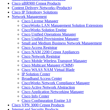
Cisco uBR900 Серия Products
Content Delivery Networks (Products)
Cisco IP Telephony Solutions
Network Management
Cisco License Manager
CiscoWorks LAN Management Solution Extensions
CiscoWorks Solution Engine
Cisco Unified Operations Manager
Cisco Unified Provisioning Manager
Small and Medium Business Network Management
Cisco Access Registrar
Cisco NAM 2200 Серия Appliances
Cisco Network Registrar
Cisco Mobile Wireless Transport Manager
Cisco Multicast Manager (CMM)
Cisco WAAS NAM Virtual Blade
IP Solution Center
Broadband Access Center
CiscoWorks Network Compliance Manager
Cisco Active Network Abstraction
Cisco Application Networking Manager
Cisco Info Center
Cisco Configuration Engine 3.0
Cisco VPN 3000 Серия Products
Internet and Security Products