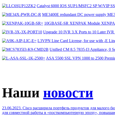
Catalyst 6000 IOS SUP1/MSFC2 SP W/VIP
ME3400E redundant DC power supply 
10GBASE-SR XENPAK Module XENPA
Upgrade 10 IVR 3.X Ports to 10 Later I
L3VPN Line Card License, for use with -E L
Unified CM 8.5 7835-I3 Appliance, 
ASA 5500 SSL VPN 1000 to 2500 Premi
Наши
новости
23.06.2023. Cisco расширила портфель продуктов для малого б
для совместной работы в «посткомпьютерную эпоху», повыша