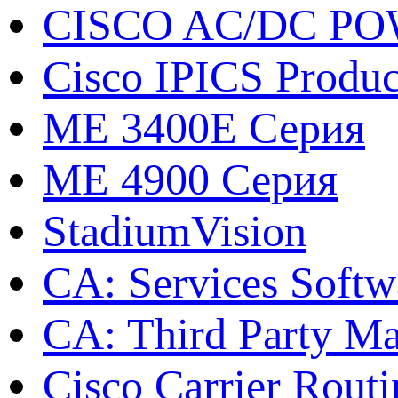
CISCO AC/DC P
Cisco IPICS Produc
ME 3400E Серия
ME 4900 Серия
StadiumVision
CA: Services Softw
CA: Third Party Ma
Cisco Carrier Rout