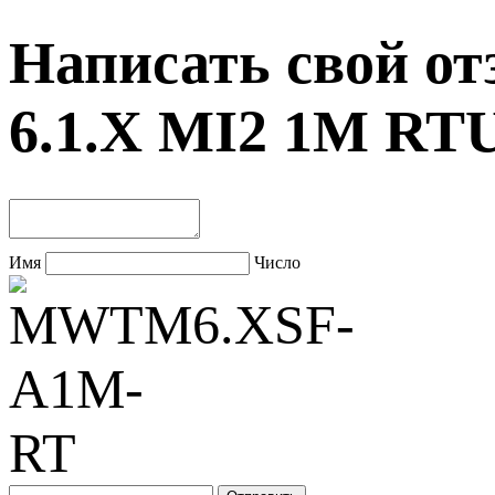
Написать свой о
6.1.X MI2 1M R
Имя
Число