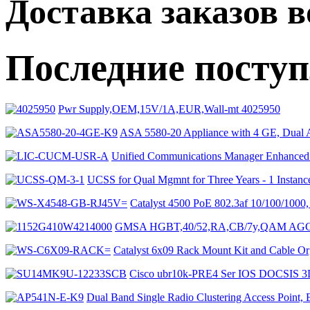
Доставка заказов 
Последние посту
Pwr Supply,OEM,15V/1A,EUR,Wall-mt 4025950
ASA 5580-20 Appliance with 4 GE, Du
Unified Communications Manager Enhanc
UCSS for Qual Mgmnt for Three Years - 1 Insta
Catalyst 4500 PoE 802.3af 10/100/100
GMSA HGBT,40/52,RA,CB/7y,QAM AGC7
Catalyst 6x09 Rack Mount Kit and Cable
Cisco ubr10k-PRE4 Ser IOS DOCS
Dual Band Single Radio Clustering Access Poin