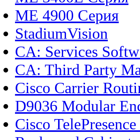
ME 4900 Серия
StadiumVision
CA: Services Softw
CA: Third Party Ma
Cisco Carrier Rout
D9036 Modular Enc
Cisco TelePresence 