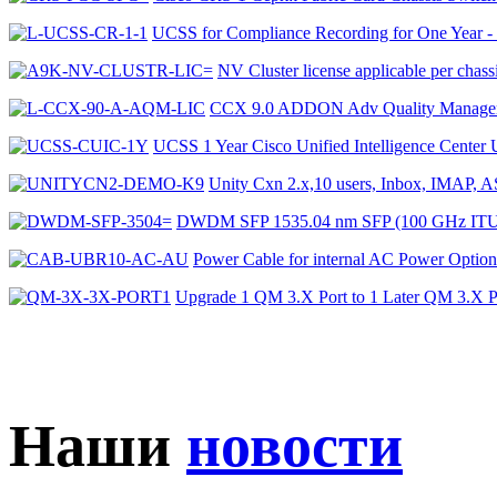
UCSS for Compliance Recording for One Year 
NV Cluster license applicable per c
CCX 9.0 ADDON Adv Quality Manage
UCSS 1 Year Cisco Unified Intelligence Cent
Unity Cxn 2.x,10 users, Inbox, IM
DWDM SFP 1535.04 nm SFP (100 GHz IT
Power Cable for internal AC Power Opt
Upgrade 1 QM 3.X Port to 1 Later QM 3.
Наши
новости