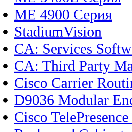
ME 4900 Серия
StadiumVision
CA: Services Softw
CA: Third Party Ma
Cisco Carrier Rout
D9036 Modular Enc
Cisco TelePresence 